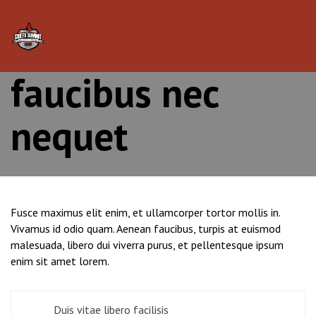
Pellentesque
Tog
nav
faucibus nec
nequet
Fusce maximus elit enim, et ullamcorper tortor mollis in.
Vivamus id odio quam. Aenean faucibus, turpis at euismod
malesuada, libero dui viverra purus, et pellentesque ipsum
enim sit amet lorem.
Post
Duis vitae libero facilisis