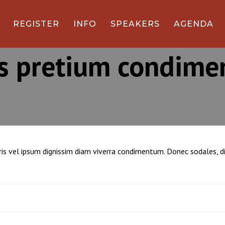
REGISTER
INFO
SPEAKERS
AGENDA
us pretium condim
 Mauris vel ipsum dignissim diam viverra condimentum. Donec sodal